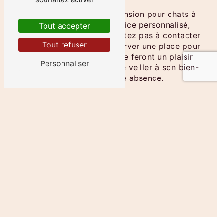
Lui
Si vous recherchez une pension pour chats à
La Boisse offrant un service personnalisé,
Tout accepter
attentif et de qualité, n'hésitez pas à contacter
Tout refuser
Au Chat Chez Lui pour réserver une place pour
votre félin. Nos équipes se feront un plaisir
Personnaliser
d'accueillir votre chat et de veiller à son bien-
être pendant votre absence.
Offrez à votre chat une expérience de garde
inégalée chez Au Chat Chez Lui, où chaque
félin est traité avec amour, respect et
attention. Votre compagnon à quatre pattes
mérite ce qu'il y a de mieux, et c'est ce que
nous nous engageons à lui offrir.
En savoir plus
Contactez-nous