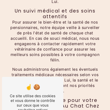
Lui.
Un suivi médical et des soins
attentifs
Pour assurer le bien-être et la santé de nos
pensionnaires, notre équipe veille à surveiller
de près l'état de santé de chaque chat
accueilli. En cas de souci médical, nous nous
engageons à contacter rapidement votre
vétérinaire de confiance pour assurer les
meilleurs soins possibles à votre compagnon
félin.
Nous administrons également les éventuels
traitements médicaux nécessaires selon vos
indications. Au Chat Chez Lui, la santé et le
confort de votre chat sont nos priorités
absolues.
Ce site utilise des cookies
Réserver une place pour votre
et vous donne le contrôle
chat à la pension Au Chat Chez
sur ceux que vous
souhaitez activer