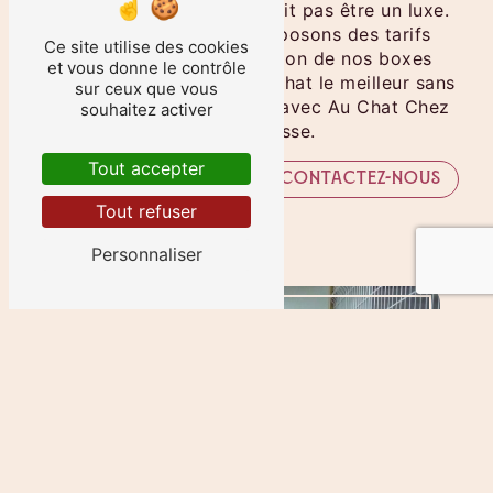
service de qualité ne devrait pas être un luxe.
C'est pourquoi nous proposons des tarifs
Ce site utilise des cookies
compétitifs pour la location de nos boxes
et vous donne le contrôle
individuels. Offrez à votre chat le meilleur sans
sur ceux que vous
vous ruiner, c'est possible avec Au Chat Chez
souhaitez activer
Lui à La Boisse.
Tout accepter
En savoir plus
Contactez-nous
Tout refuser
Personnaliser